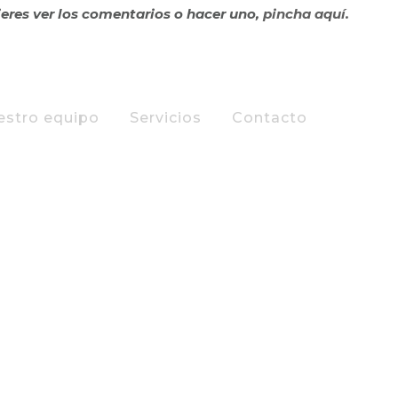
ieres ver los comentarios o hacer uno,
pincha aquí.
estro equipo
Servicios
Contacto
IERRO