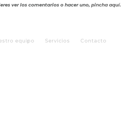
ieres ver los comentarios o hacer uno,
pincha aquí.
estro equipo
Servicios
Contacto
ONITA