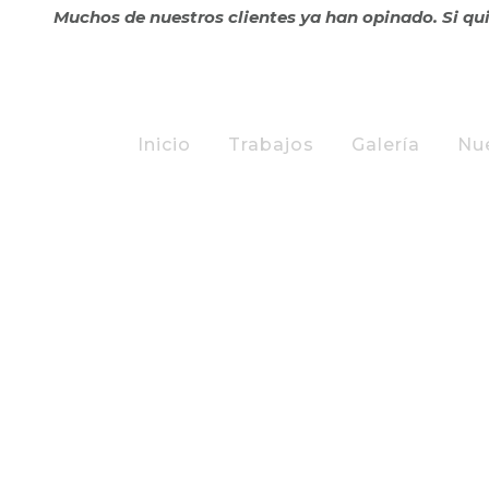
Muchos de nuestros clientes ya han opinado. Si qu
Inicio
Trabajos
Galería
Nu
ID – C/ LIM