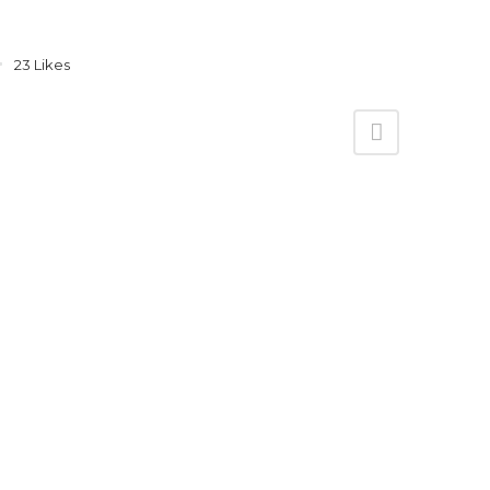
23
Likes
¿ERES CLIENTE Y QUIERES DEJARNOS
UN COMENTARIO?
Puedes hacerlo aquí
Madrid
607 111 554